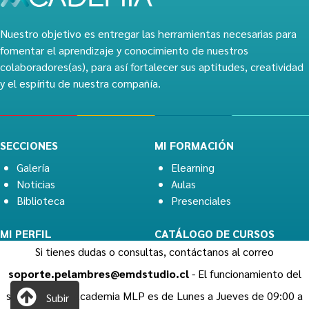
Nuestro objetivo es entregar las herramientas necesarias para
fomentar el aprendizaje y conocimiento de nuestros
colaboradores(as), para así fortalecer sus aptitudes, creatividad
y el espíritu de nuestra compañía.
SECCIONES
MI FORMACIÓN
Galería
Elearning
Noticias
Aulas
Biblioteca
Presenciales
MI PERFIL
CATÁLOGO DE CURSOS
Si tienes dudas o consultas, contáctanos al correo
Datos Personales
Catálogo
soporte.pelambres@emdstudio.cl
- El funcionamiento del
soporte de la Academia MLP es de Lunes a Jueves de 09:00 a
Subir